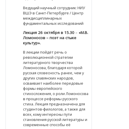
Ведущий научный сотрудник: НИУ
ВШЭ в Санкт-Петербурге / Центр
междисциплинарных
фундаментальных исследований
Лекция 26 октября в 15.30
–
«М.В.
Ломоносов – поэт на стыке
культур».
В лекции пойдёт речь о
революционной стратегии
литературного творчества
Ломоносова, благодаря которой
русская словесность ранее, чем у
других славянских народов,
осваивает наиболее передовые
формы европейского
стихосложения, о роли Ломоносова
в процессе реформы русского
стиха. Лекция предназначена для
студентов-филологов, а также для
всех, кому интересны пути
становления русской литературы и
современные способы её