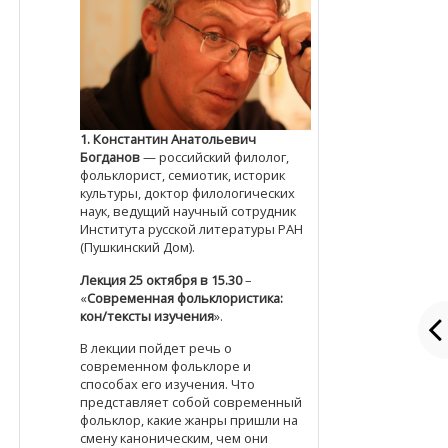
1.
Константин Анатольевич
Богданов
— российский филолог,
фольклорист, семиотик, историк
культуры, доктор филологических
наук, ведущий научный сотрудник
Института русской литературы РАН
(Пушкинский Дом).
Лекция 25 октября в 15.30
–
«
Современная фольклористика:
кон/тексты изучения
».
В лекции пойдет речь о
современном фольклоре и
способах его изучения. Что
представляет собой современный
фольклор, какие жанры пришли на
смену каноническим, чем они