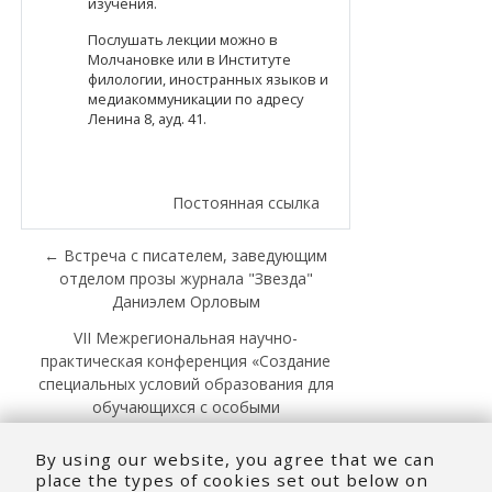
изучения.
Послушать лекции можно в
Молчановке или в Институте
филологии, иностранных языков и
медиакоммуникации по адресу
Ленина 8, ауд. 41.
Постоянная ссылка
← Встреча с писателем, заведующим
отделом прозы журнала "Звезда"
Даниэлем Орловым
VII Межрегиональная научно-
практическая конференция «Создание
специальных условий образования для
обучающихся с особыми
образовательными потребностями в
образовательном пространстве:
By using our website, you agree that we can
результаты, опыт, перспективы» →
place the types of cookies set out below on