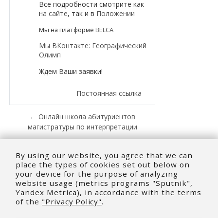
Все подробности смотрите как
н
а сайте
, так и в
Положении
Мы на платформе
BELCA
Мы ВКонтакте: Географический
Олимп
Ждем Ваши заявки!
Постоянная ссылка
← Онлайн школа абитуриентов
магистратуры по интерпретации
Областной интеллектуально-
развлекательный конкурс «Путевка в
By using our website, you agree that we can
будущее» для учеников 8-11 классов →
place the types of cookies set out below on
your device for the purpose of analyzing
website usage (metrics programs "Sputnik",
Yandex Metrica), in accordance with the terms
of the
"Privacy Policy"
.