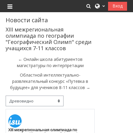
Перейти к основному содержанию
Изменить данные
Вход
Боковая панель
Новости сайта
XIII межрегиональная
олимпиада по географии
"Географический Олимп" среди
учащихся 7-11 классов
← Онлайн школа абитуриентов
магистратуры по интерпретации
Областной интеллектуально-
развлекательный конкурс «Путевка в
будущее» для учеников 8-11 классов →
Режим отображения
XIII межрегиональная олимпиада по
Количество ответов: 0