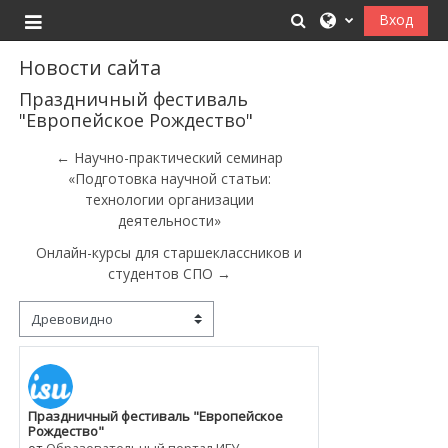
Перейти к основному содержанию
Изменить данные
Вход
Боковая панель
Новости сайта
Праздничный фестиваль
"Европейское Рождество"
← Научно-практический семинар
«Подготовка научной статьи:
технологии организации
деятельности»
Онлайн-курсы для старшеклассников и
студентов СПО →
Режим отображения
Праздничный фестиваль "Европейское
Количество ответов: 0
Рождество"