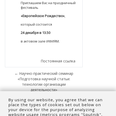
Приглашаем Вас на праздничный
фестиваль
«Европейское Рождество»
,
который состоится
24 декабря в 13.50
в актовом зале ИФИЯМ.
Постоянная ссылка
← Научно-практический семинар
«Подготовка научной статьи:
технологии организации
деятельности»
Онлайн-курсы для старшеклассников и
By using our website, you agree that we can
студентов СПО →
place the types of cookies set out below on
your device for the purpose of analyzing
website usage (metrics programs "Sputnik",