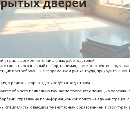
ей с приглашением потенциальных работодателей.
отите сделать осознанный выбор, понимая, какие перспективы ждут вас
етенции востребованы на современном рынке труда, приходите к нам
ия, в рамках которых здесь ведётся подготовка
кажет обо всех подводных камнях поступления с помощью портала Го
бербанк, Управление по информационной политике администрации г. 
ваны специалисты с высшим гуманитарным образованием в структурах,