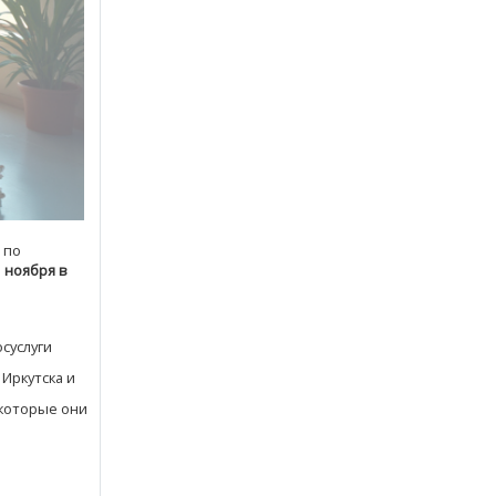
 по
1 ноября в
суслуги
Иркутска и
 которые они