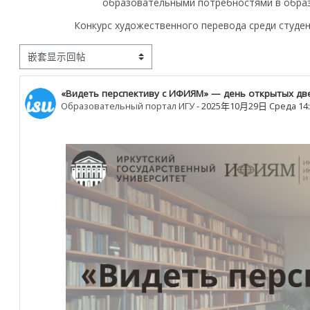
образовательными потребностями в образ
Конкурс художественного перевода среди студен
显示模式
«Видеть перспективу с ИФИЯМ» — день открытых дв
回帖数：0
Образовательный портал ИГУ
-
2025年10月29日 Среда 14: