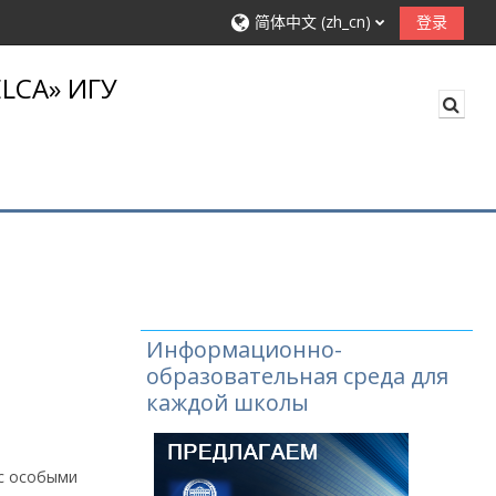
简体中文 ‎(zh_cn)‎
登录
LCA» ИГУ
切换
Информационно-
образовательная среда для
каждой школы
 с особыми