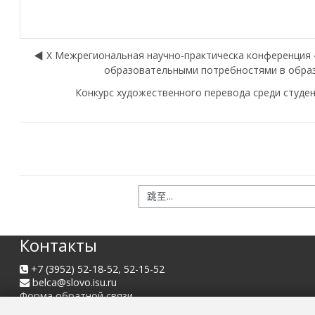
◀︎ X Межрегиональная научно-практическа конференция
образовательными потребностями в образ
Конкурс художественного перевода среди студен
跳至...
Контакты
+7 (3952) 52-18-52, 52-15-52
belca@slovo.isu.ru
Форма обратной связи