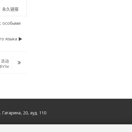
永久链接
 с особыми
го языка ▶︎
个活动
 ВУЗе
. Гагарина, 20, ауд. 110