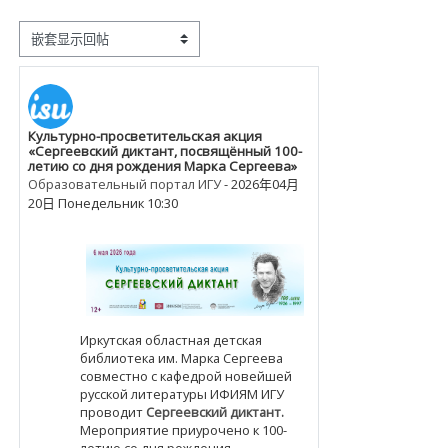
显示模式
Культурно-просветительская акция
回帖数：0
«Сергеевский диктант, посвящённый 100-
летию со дня рождения Марка Сергеева»
Образовательный портал ИГУ
-
2026年04月
20日 Понедельник 10:30
Иркутская областная детская
библиотека им. Марка Сергеева
совместно с кафедрой новейшей
русской литературы ИФИЯМ ИГУ
проводит
Сергеевский диктант.
Мероприятие приурочено к 100-
летию со дня рождения