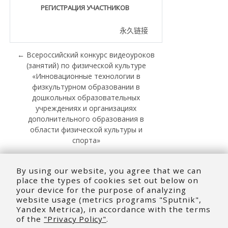
РЕГИСТРАЦИЯ УЧАCТНИКОВ
永久链接
← Всероссийский конкурс видеоуроков
(занятий) по физической культуре
«Инновационные технологии в
физкультурном образовании в
дошкольных образовательных
учреждениях и организациях
дополнительного образования в
области физической культуры и
спорта»
Вебинар «Испанский в мире языковых
профессий: фламенко, тако и магия
By using our website, you agree that we can
ИИ» →
place the types of cookies set out below on
your device for the purpose of analyzing
website usage (metrics programs "Sputnik",
Yandex Metrica), in accordance with the terms
of the
"Privacy Policy"
.