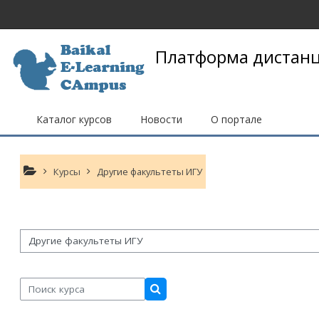
Перейти к основному содержанию
Платформа дистанц
Каталог курсов
Новости
О портале
Курсы
Другие факультеты ИГУ
гории курсов
Поиск курса
Поиск курса