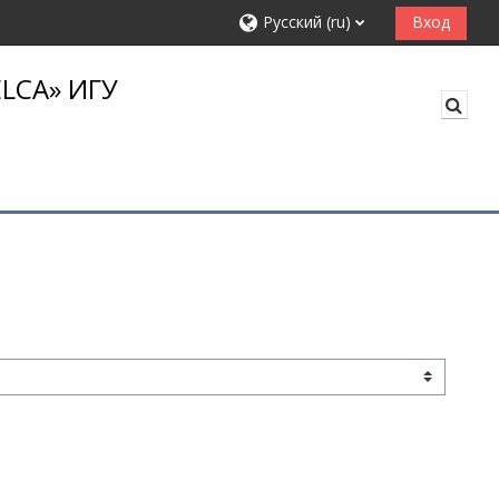
Русский ‎(ru)‎
Вход
LCA» ИГУ
Изме