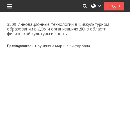
Skip to main content
Toggle search inpu
Log in
Side panel
3509 Инновационные технологии в физкультурном
образовании в ДОУ и организациях ДО в области
физической культуры и спорта
Преподаватель:
Пружинина Марина Викторовна