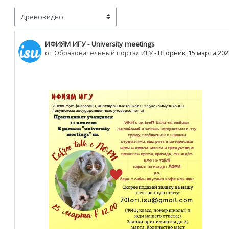
м отображения
Количество ответов: 0
ИФИЯМ ИГУ - University meetings
от
Образовательный портал ИГУ
-
Вторник, 15 марта 2022