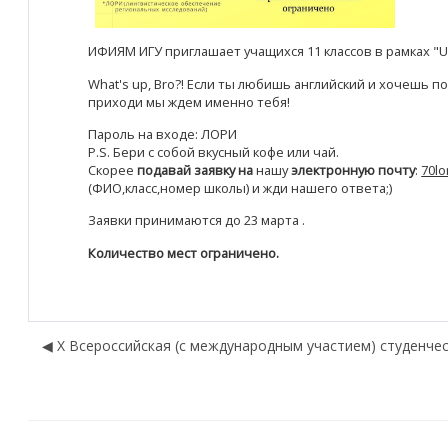
ИФИЯМ ИГУ приглашает учащихся 11 классов в рамках "Univ
What's up, Bro?! Если ты любишь английский и хочешь 
приходи мы ждем именно тебя!
Пароль на входе: ЛОРИ
P.S. Бери с собой вкусный кофе или чай.
Скорее
подавай заявку
на
нашу
электронную почту
:
70lo
(ФИО,класс,номер школы) и жди нашего ответа;)
Заявки принимаются до 23 марта .
Количество мест ограничено.
◀︎ X Всероссийская (с международным участием) студенч