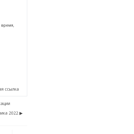
 время,
ая ссылка
кации
ика 2022 ▶︎