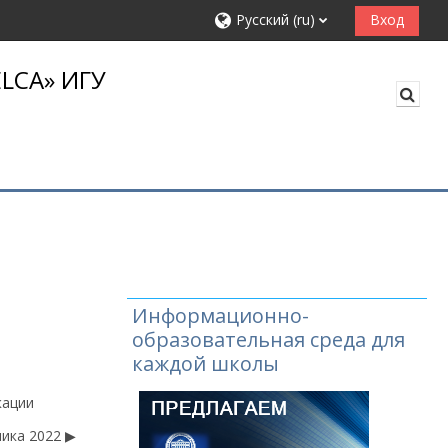
Русский ‎(ru)‎
Вход
LCA» ИГУ
Изме
Информационно-
образовательная среда для
каждой школы
кации
ика 2022 ▶︎