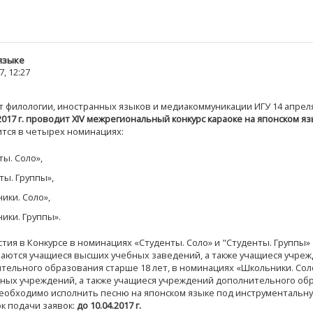
языке
, 12:27
т филологии, иностранных языков и медиакоммуникации ИГУ 14 апреля
017 г.
проводит XIV межрегиональный конкурс караоке на японском яз
тся в четырех номинациях:
ты. Соло»,
ты. Группы»,
ики. Соло»,
ики. Группы».
стия в Конкурсе в номинациях «Студенты. Соло» и "Студенты.
Группы»
аются учащиеся высших учебных заведений, а также учащиеся учре
тельного образования старше 18 лет, в номинациях «Школьники. Сол
ьных учреждений, а также учащиеся учреждений дополнительного об
 необходимо исполнить песню на японском языке под инструментальн
к подачи заявок:
до 10.04.2017 г.