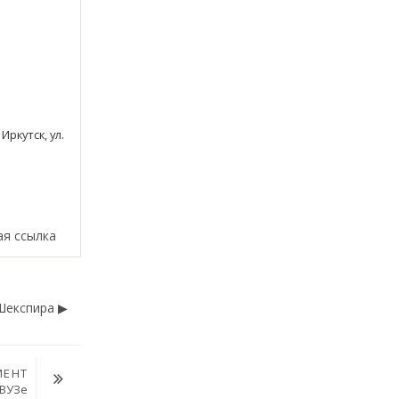
 Иркутск, ул.
ая ссылка
Шекспира ▶︎
МЕНТ
 ВУЗе