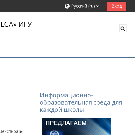
Русский ‎(ru)‎
Вход
LCA» ИГУ
Изме
Информационно-
образовательная среда для
каждой школы
Шекспира ▶︎