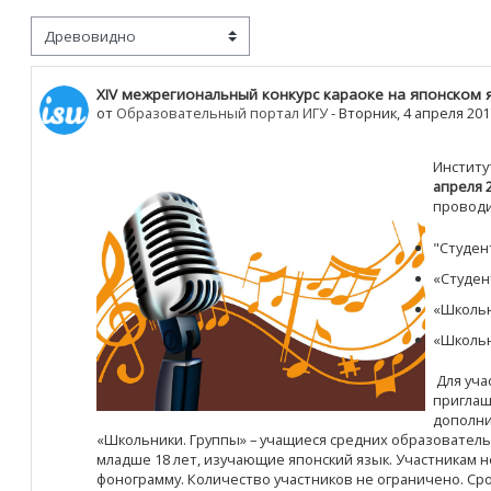
м отображения
Количество ответов: 0
XIV межрегиональный конкурс караоке на японском 
от
Образовательный портал ИГУ
-
Вторник, 4 апреля 2017
Институ
апреля 2
проводи
"Студен
«Студен
«Школьн
«Школьн
Для уча
приглаш
дополни
«Школьники. Группы» – учащиеся средних образовател
младше 18 лет, изучающие японский язык. Участникам
фонограмму.
Количество участников не ограничено. Сро