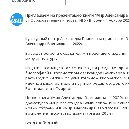
Количество ответов: 0
Приглашаем на презентацию книги "Мир Александра
от
Образовательный портал ИГУ
-
Вторник, 1 ноября 202
Культурный центр Александра Вампилова приглашает 3 
Александра Вампилова — 2022»
!
Вас ждёт встреча с создателями новейшего издания
миру драматурга.
Издание посвящено 85-летию со дня рождения драма
биографией и творчеством Александра Вампилова. 
расскажут о книге и об удивительном творческом ми
идейный вдохновитель и научный редактор, доктор 
Ростиславович Смирнов.
Новая книга «Мир Александра Вампилова — 2022» с
драматурга «Мир Александра Вампилова», вышедшего
новый сборник и в «Мир Александра Вампилова» 2000
восприятие творчество драматурга за 20 лет.
Вход свободный!