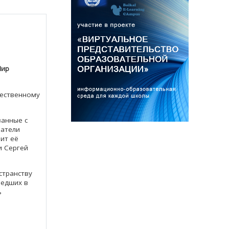
ир
жественному
занные с
ватели
ит её
и Сергей
странству
шедших в
ь