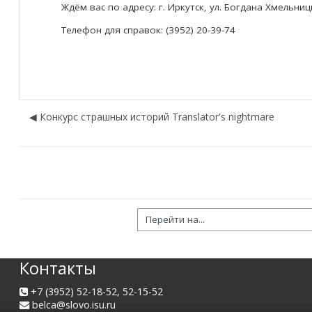
Ждём вас по адресу: г. Иркутск, ул. Богдана Хмельниц
Телефон для справок: (3952) 20-39-74
◀︎ Конкурс страшных историй Translator's nightmare
рейти на...
Контакты
+7 (3952) 52-18-52, 52-15-52
belca@slovo.isu.ru