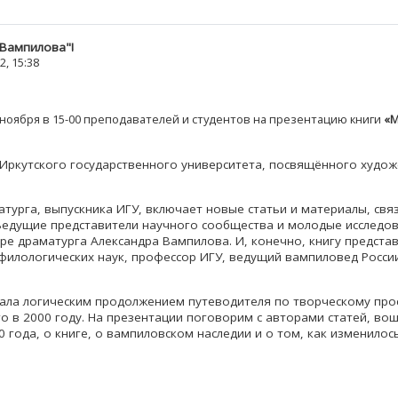
 Вампилова"!
2, 15:38
ноября в 15-00 преподавателей и студентов на презентацию книги
«М
 Иркутского государственного университета, посвящённого худо
турга, выпускника ИГУ, включает новые статьи и материалы, свя
Ведущие представители научного сообщества и молодые исследо
ре драматурга Александра Вампилова. И, конечно, книгу представ
филологических наук, профессор ИГУ, ведущий вампиловед Росси
тала логическим продолжением путеводителя по творческому про
 в 2000 году. На презентации поговорим с авторами статей, во
 года, о книге, о вампиловском наследии и о том, как изменилос