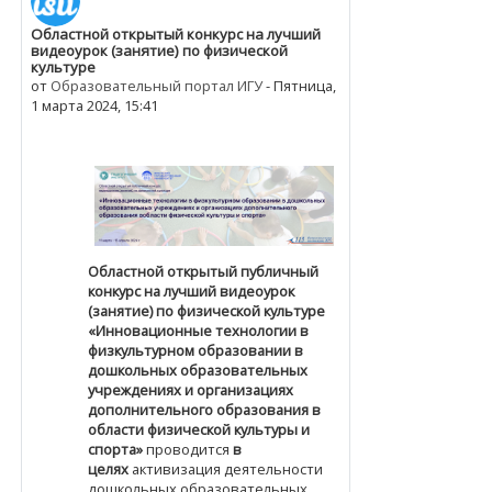
Областной открытый конкурс на лучший
Количество ответов: 0
видеоурок (занятие) по физической
культуре
от
Образовательный портал ИГУ
-
Пятница,
1 марта 2024, 15:41
Областной открытый публичный
конкурс на лучший видеоурок
(занятие) по физической культуре
«Инновационные технологии в
физкультурном образовании в
дошкольных образовательных
учреждениях и организациях
дополнительного образования в
области физической культуры и
спорта»
проводится
в
целях
активизация деятельности
дошкольных образовательных