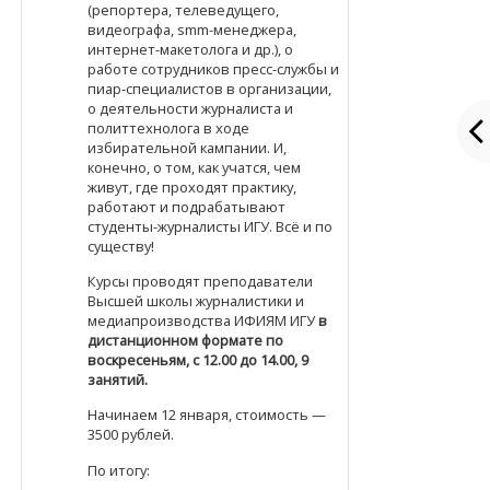
(репортера, телеведущего,
видеографа, smm-менеджера,
интернет-макетолога и др.), о
работе сотрудников пресс-службы и
пиар-специалистов в организации,
о деятельности журналиста и
политтехнолога в ходе
избирательной кампании. И,
конечно, о том, как учатся, чем
живут, где проходят практику,
работают и подрабатывают
студенты-журналисты ИГУ. Всё и по
существу!
Курсы проводят преподаватели
Высшей школы журналистики и
медиапроизводства ИФИЯМ ИГУ
в
дистанционном формате по
воскресеньям, с 12.00 до 14.00, 9
заняти
й.
Начинаем 12 января, стоимость —
3500 рублей.
По итогу: