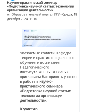
Научно-практический семинар
Количество ответов: 0
«Подготовка научной статьи: технологии
организации деятельности»
от
Образовательный портал ИГУ
-
Среда, 18
декабря 2024, 11:10
Уважаемые коллеги! Кафедра
теории и практик специального
обучения и воспитания
Педагогического
института
ФГБОУ ВО «ИГУ»
п
риглашаем Вас принять участие
в работе в
научно-
практического семинара
«Подготовка научной статьи:
технологии организации
деятельности»
.
К участию