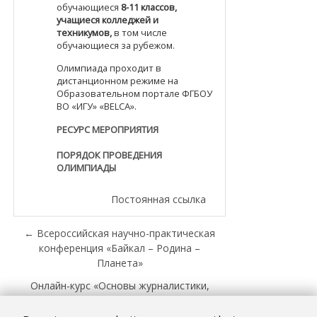
обучающиеся
8-11 классов,
учащиеся колледжей и
техникумов,
в том числе
обучающиеся за рубежом.
Олимпиада проходит в
дистанционном режиме на
Образовательном портале ФГБОУ
ВО «ИГУ» «BELCA».
РЕСУРС МЕРОПРИЯТИЯ
ПОРЯДОК ПРОВЕДЕНИЯ
ОЛИМПИАДЫ
Постоянная ссылка
← Всероссийская научно-практическая
конференция «Байкал – Родина –
Планета»
Онлайн-курс «Основы журналистики,
связей с общественностью и
рекламы» для старшеклассников и