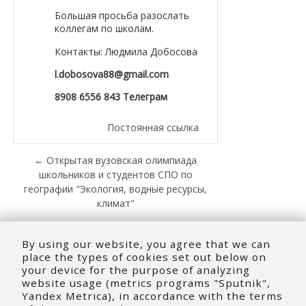
Большая просьба разослать
коллегам по школам.
Контакты: Людмила Добосова
l.dobosova88@gmail.com
8908 6556 843 Телеграм
Постоянная ссылка
← Открытая вузовская олимпиада
школьников и студентов СПО по
географии "Экология, водные ресурсы,
климат"
Новый сезон Всероссийской
олимпиады студентов «Я —
By using our website, you agree that we can
профессионал». →
place the types of cookies set out below on
your device for the purpose of analyzing
website usage (metrics programs "Sputnik",
Yandex Metrica), in accordance with the terms