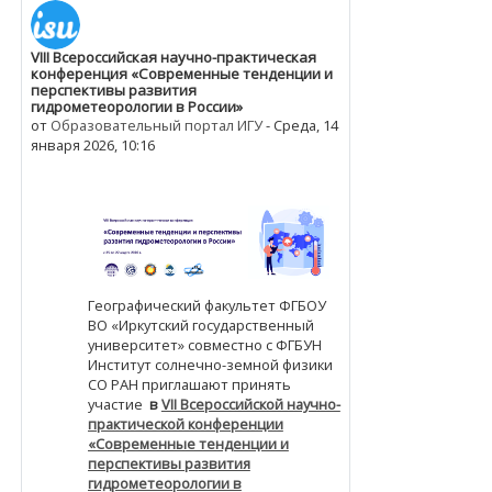
VIII Всероссийская научно-практическая
Количество ответов: 0
конференция «Современные тенденции и
перспективы развития
гидрометеорологии в России»
от
Образовательный портал ИГУ
-
Среда, 14
января 2026, 10:16
Географический факультет ФГБОУ
ВО «Иркутский государственный
университет» совместно с ФГБУН
Институт солнечно-земной физики
СО РАН приглашают принять
участие
в
VII Всероссийской научно-
практической конференции
«Современные тенденции и
перспективы развития
гидрометеорологии в