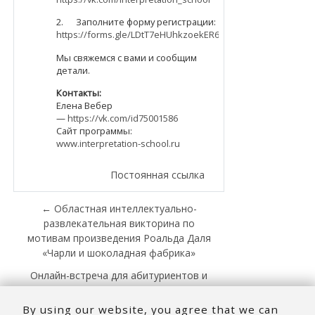
2. Заполните форму регистрации:
https://forms.gle/LDtT7eHUhkzoekER6
Мы свяжемся с вами и сообщим
детали.
Контакты:
Елена Вебер
—
https://vk.com/id75001586
Сайт программы:
www.interpretation-school.ru
Постоянная ссылка
← Областная интеллектуально-
развлекательная викторина по
мотивам произведения Роальда Даля
«Чарли и шоколадная фабрика»
Онлайн-встреча для абитуриентов и
их родителей: «Всё о поступлении на
факультет иностранных языков
By using our website, you agree that we can