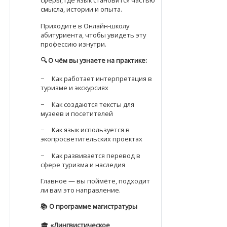
сферы, где язык становится частью
смысла, истории и опыта.
Приходите в Онлайн-школу
абитуриента, чтобы увидеть эту
профессию изнутри.
🔍
О чём вы узнаете на практике:
− Как работает интерпретация в
туризме и экскурсиях
− Как создаются тексты для
музеев и посетителей
− Как язык используется в
экопросветительских проектах
− Как развивается перевод в
сфере туризма и наследия
Главное — вы поймёте, подходит
ли вам это направление.
📚
О программе магистратуры
🎓
«Лингвистическое