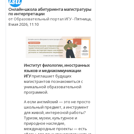
Онлайн-школа абитуриента магистратуры
Количество ответов: 0
по интерпретации
от
Образовательный портал ИГУ
-
Пятница,
8 мая 2026, 11:10
Институт филологии, иностранных
языков и медиакоммуникации
ИГУ
приглашает будущих
магистрантов познакомиться с
уникальной образовательной
программой.
А если английский — это не просто
школьный предмет, а инструмент
для живой, интересной работы?
Туризм, музеи, культурное и
природное наследие,
международные проекты — есть