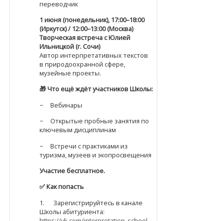
переводчик
1 июня (понедельник), 17:00–18:00
(Иркутск) / 12:00–13:00 (Москва)
Творческая встреча с Юлией
Ильницкой (г. Сочи)
Автор интерпретативных текстов
в природоохранной сфере,
музейные проекты.
🎁
Что ещё ждёт участников Школы:
− Вебинары
− Открытые пробные занятия по
ключевым дисциплинам
− Встречи с практиками из
туризма, музеев и экопросвещения
Участие бесплатное.
✅
Как попасть
1. Зарегистрируйтесь в канале
Школы абитуриента:
https://vk.com/interpretation_school