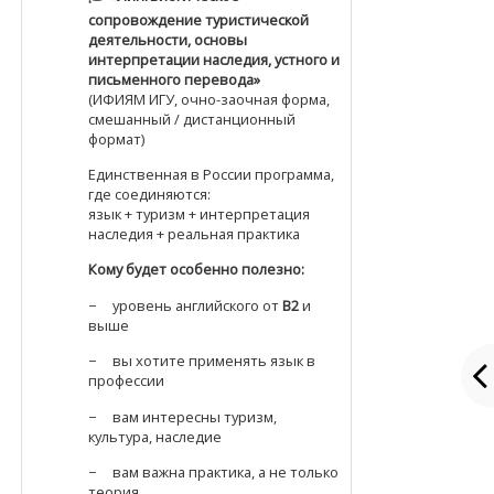
сопровождение туристической
деятельности, основы
интерпретации наследия, устного и
письменного перевода»
(ИФИЯМ ИГУ, очно-заочная форма,
смешанный / дистанционный
формат)
Единственная в России программа,
где соединяются:
язык + туризм + интерпретация
наследия + реальная практика
Кому будет особенно полезно:
− уровень английского от
B2
и
выше
− вы хотите применять язык в
профессии
− вам интересны туризм,
культура, наследие
− вам важна практика, а не только
теория