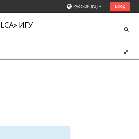
Русский ‎(ru)‎
Вход
LCA» ИГУ
Изме