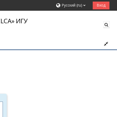
Русский ‎(ru)‎
Вход
LCA» ИГУ
Изме