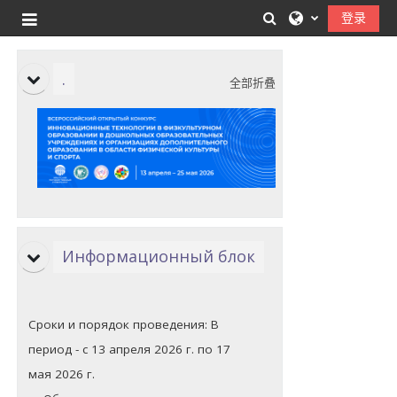
跳到主要内容
切换搜索输入
登录
停靠面板
主题目录
.
全部折叠
Информационный блок
Сроки и порядок проведения:
В
период - с 13 апреля 2026 г. по 17
мая 2026 г.