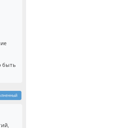
тие
о быть
олненный
тий,