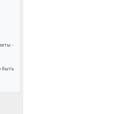
веты -
 быть