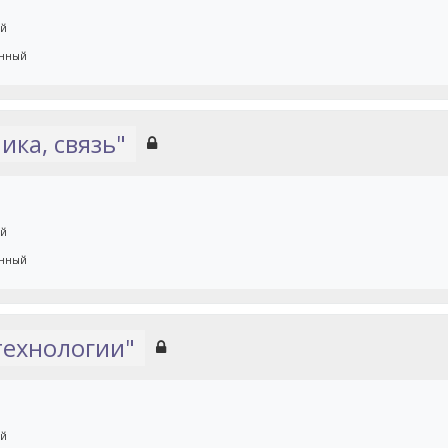
ый
енный
ика, связь"
ый
енный
технологии"
ый