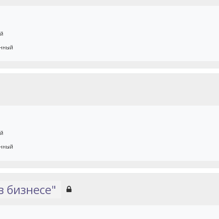
ый
енный
ый
енный
в бизнесе"