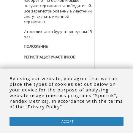
наберет от 15 баллов и выше,
получат сертификаты победителей.
Все зарегистрированные участники
смогут скачать именной
сертификат.
Итоги диктанта будут подведены 15
мая.
ПОЛОЖЕНИЕ
РЕГИСТРАЦИЯ УЧАCТНИКОВ
Постоянная ссылка
Обсудить эту тему
(Пока 0 ответов)
By using our website, you agree that we can
place the types of cookies set out below on
your device for the purpose of analyzing
website usage (metrics programs "Sputnik",
Yandex Metrica), in accordance with the terms
Всероссийский конкурс видеоуроков
of the
"Privacy Policy"
.
(занятий) по физической культуре
«Инновационные технологии в
физкультурном образовании в
I ACCEPT
дошкольных образовательных
учреждениях и организациях
дополнительного образования в области