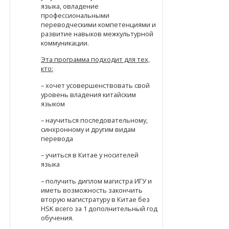
языка, овладение
профессиональными
переводческими компетенциями и
развитие навыков межкультурной
коммуникации.
Эта программа подходит для тех,
кто:
– хочет усовершенствовать свой
уровень владения китайским
языком
– научиться последовательному,
синхронному и другим видам
перевода
– учиться в Китае у носителей
языка
– получить диплом магистра ИГУ и
иметь возможность закончить
вторую магистратуру в Китае без
HSK всего за 1 дополнительный год
обучения.