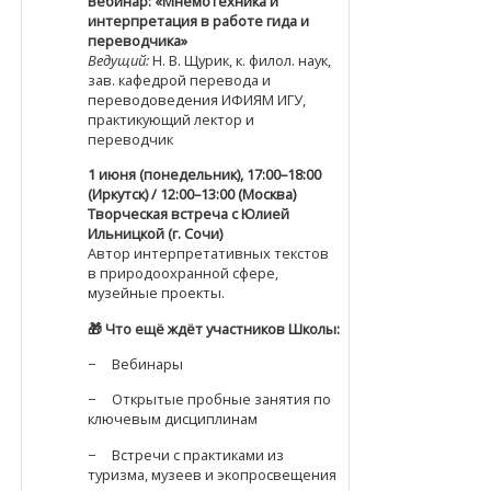
Вебинар: «Мнемотехника и
интерпретация в работе гида и
переводчика»
Ведущий:
Н. В. Щурик, к. филол. наук,
зав. кафедрой перевода и
переводоведения ИФИЯМ ИГУ,
практикующий лектор и
переводчик
1 июня (понедельник), 17:00–18:00
(Иркутск) / 12:00–13:00 (Москва)
Творческая встреча с Юлией
Ильницкой (г. Сочи)
Автор интерпретативных текстов
в природоохранной сфере,
музейные проекты.
🎁
Что ещё ждёт участников Школы:
− Вебинары
− Открытые пробные занятия по
ключевым дисциплинам
− Встречи с практиками из
туризма, музеев и экопросвещения