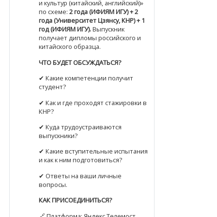
и культур (китайский, английский)»
по схеме:
2 года (ИФИЯМ ИГУ) + 2
года (Университет Цзянсу, КНР) + 1
год (ИФИЯМ ИГУ).
Выпускник
получает дипломы российского и
китайского образца.
ЧТО БУДЕТ ОБСУЖДАТЬСЯ?
✔ Какие компетенции получит
студент?
✔ Как и где проходят стажировки в
КНР?
✔ Куда трудоустраиваются
выпускники?
✔ Какие вступительные испытания
и как к ним подготовиться?
✔ Ответы на ваши личные
вопросы.
КАК ПРИСОЕДИНИТЬСЯ?
🔗 Платформа: Яндекс Телемост