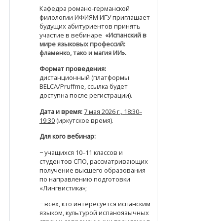
Кафедра романо-германской
филологии ИФИЯМ ИГУ приглашает
будущих абитуриентов принять
участие в вебинаре
«Испанский в
мире языковых профессий:
фламенко, тако и магия ИИ».
Формат проведения:
дистанционный (платформы
BELCA/Pruffme, ссылка будет
доступна после регистрации).
Дата и время:
7 мая 2026 г., 18:30–
19:30
(иркутское время).
Для кого вебинар:
− учащихся 10–11 классов и
студентов СПО, рассматривающих
получение высшего образования
по направлению подготовки
«Лингвистика»;
− всех, кто интересуется испанским
языком, культурой испаноязычных