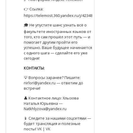
👉 Ссылка:
https://telemost.360.yandex.ru/j/42348171589796
🎓 Не упустите шанс узнать всё о
факультете иностранных языков от
того, кто сам прошёл этот путь — и
помогает другим пройти его
успешно. Ваше будущее начинается
с одного шага — сделайте его уже
сегодня!
КОНТАКТЫ:
💡 Вопросы заранее? Пишите:
nirlori@yandex.ru — ответим до
встречи!
👤 Контактное лицо: Хлызова
Наталья Юрьевна —
Natkhlyzova@yandex.ru
📱 Следите за нашими соцсетями —
будет трансляция и полезные
посты!
VK
|
VK