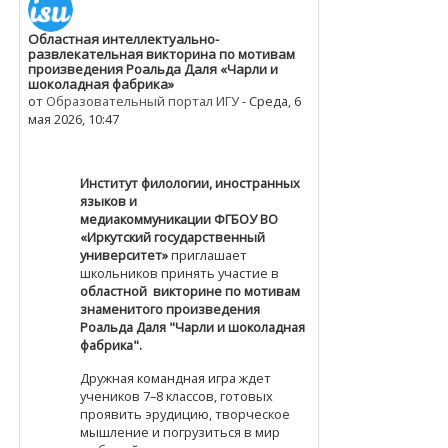
Областная интеллектуально-
развлекательная викторина по мотивам
произведения Роальда Даля «Чарли и
шоколадная фабрика»
от
Образовательный портал ИГУ
-
Среда, 6
мая 2026, 10:47
Институт филологии, иностранных
языков и
медиакоммуникации
ФГБОУ ВО
«Иркутский государственный
университет»
приглашает
школьников принять участие в
областной викторине по мотивам
знаменитого произведения
Роальда Даля "Чарли и шоколадная
фабрика".
Дружная командная игра ждет
учеников 7–8 классов, готовых
проявить эрудицию, творческое
мышление и погрузиться в мир