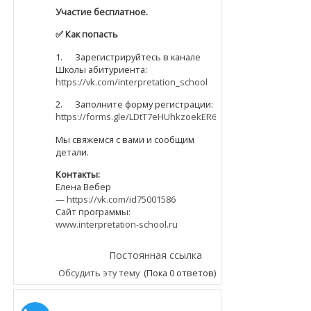
Участие бесплатное.
✅
Как попасть
1. Зарегистрируйтесь в канале
Школы абитуриента:
https://vk.com/interpretation_school
2. Заполните форму регистрации:
https://forms.gle/LDtT7eHUhkzoekER6
Мы свяжемся с вами и сообщим
детали.
Контакты:
Елена Вебер
—
https://vk.com/id75001586
Сайт программы:
www.interpretation-school.ru
Постоянная ссылка
Обсудить эту тему
(Пока 0 ответов)