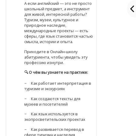
А если английский — это не просто
школьный предмет, а инструмент
для живой, интересной работы?
Туризм, музеи, культурное и
природное наследие,
международные проекты — есть
сферы, где язык становится частью
смысла, истории и опыта.
Приходите в Онлайн-школу
абитуриента, чтобы увидеть эту
профессию изнутри.
🔍
О чём вы узнаете на практике:
− Как работает интерпретация в
туризме и экскурсиях
− Как создаются тексты для
музеев и посетителей
− Как язык используется в
экопросветительских проектах
− Как развивается перевод в
сфере туризма и наследия