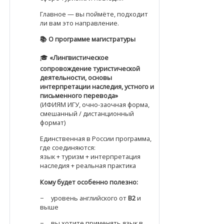
Главное — вы поймёте, подходит
ли вам это направление.
📚
О программе магистратуры
🎓
«Лингвистическое
сопровождение туристической
деятельности, основы
интерпретации наследия, устного и
письменного перевода»
(ИФИЯМ ИГУ, очно-заочная форма,
смешанный / дистанционный
формат)
Единственная в России программа,
где соединяются:
язык + туризм + интерпретация
наследия + реальная практика
Кому будет особенно полезно:
− уровень английского от
B2
и
выше
− вы хотите применять язык в