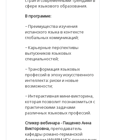
стран и современными трендами в
сфере языкового образования.
В программе:
− Преимущества изучения
испанского языка в контексте
глобальных коммуникаций;
− Карьерные перспективы
выпускников языковых
специальностей;
− Трансформация языковых
профессий в эпоху искусственного
интеллекта: риски и новые
возможности;
− Интерактивная мини-викторина,
которая позволит познакомиться с
практическими задачами
различных языковых профессий.
Спикер вебинара - Пащенко Анна
Викторовна,
преподаватель
кафедры романо-германской
филологии ИФИЯМ ИГУ, переводчик